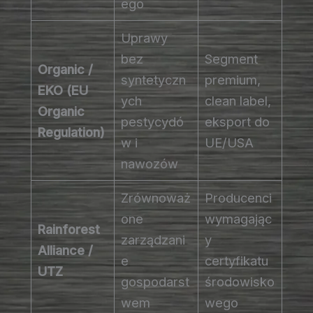
ego
Uprawy
bez
Segment
Organic /
syntetyczn
premium,
EKO (EU
ych
clean label,
Organic
pestycydó
eksport do
Regulation)
w i
UE/USA
nawozów
Zrównoważ
Producenci
one
wymagając
Rainforest
zarządzani
y
Alliance /
e
certyfikatu
UTZ
gospodarst
środowisko
wem
wego