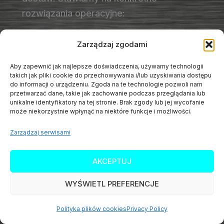
rozwiązania operacyjne:
Polskie liofilizaty z pełną
Zarządzaj zgodami
identyfikowalnością
– od uprawy, przez
Aby zapewnić jak najlepsze doświadczenia, używamy technologii
zakład przetwórczy, aż do Twojej fabryki.
takich jak pliki cookie do przechowywania i/lub uzyskiwania dostępu
do informacji o urządzeniu. Zgoda na te technologie pozwoli nam
Dostępne w wariantach
przetwarzać dane, takie jak zachowanie podczas przeglądania lub
konwencjonalnych i organicznych (EKO).
unikalne identyfikatory na tej stronie. Brak zgody lub jej wycofanie
może niekorzystnie wpłynąć na niektóre funkcje i możliwości.
Certyfikowany miód z Mołdawii
–
zatwierdzony dostawca UE, dostępne
Zarządzaj serwisami
cyfrowe śledzenie partii, warianty organic.
AKCEPTUJ
Pełny pakiet dokumentacji
przy każdej
dostawie: specyfikacja surowca, CoA,
WYŚWIETL PREFERENCJE
certyfikaty, deklaracje alergenowe i
informacja o zakładzie produkcyjnym.
Polityka plików cookies
Privacy Policy
Elastyczne wolumeny
– od zestawów