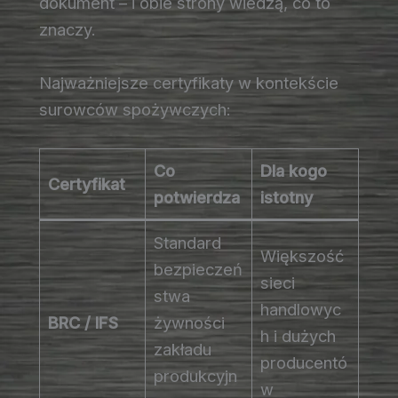
dokument – i obie strony wiedzą, co to
znaczy.
Najważniejsze certyfikaty w kontekście
surowców spożywczych:
Co
Dla kogo
Certyfikat
potwierdza
istotny
Standard
Większość
bezpieczeń
sieci
stwa
handlowyc
BRC / IFS
żywności
h i dużych
zakładu
producentó
produkcyjn
w