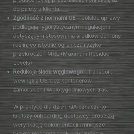
do palety u klienta.
Zgodność z normami UE
– polskie uprawy
podlegają rygorystycznym regulacjom
dotyczącym stosowania środków ochrony
roślin, co istotnie ogranicza ryzyko
przekroczeń MRL (Maximum Residue
Levels).
Redukcja śladu węglowego
– transport
wewnątrz UE, bez kontenerów
zamorskich i wielotygodniowych tras.
W praktyce dla działu QA oznacza to
krótszy onboarding dostawcy, prostszą
weryfikację dokumentacji i mniejsze
ryzyko niespodzianek przy audycie.