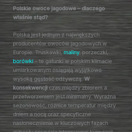
Polskie owoce jagodowe – dlaczego
właśnie stąd?
Polska jest jednym z największych
producentów owoców jagodowych w
Europie. Truskawki,
maliny
, porzeczki,
borówki
– te gatunki w polskim klimacie
umiarkowanym osiągają wyjątkowo
wysoką gęstość odżywczą.
W
konsekwencji
czas między zbiorem a
przetworzeniem jest minimalny. Wyraźna
sezonowość, różnice temperatur między
dniem a nocą oraz specyficzne
nasłonecznienie w kluczowych fazach
wzrostu sprzyjają intensywnej kumulacji