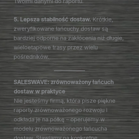
Twoimi danymi do raportu.
5. Lepsza stabilność dostaw.
Krótkie,
zweryfikowane łańcuchy dostaw są
bardziej odporne na zakłócenia niż długie,
wieloetapowe trasy przez wielu
pośredników.
SALESWAVE: zrównoważony łańcuch
dostaw w praktyce
Nie jesteśmy firmą, która pisze piękne
raporty zrównoważonego rozwoju i
odkłada je na półkę – operujemy w
modelu zrównoważonego łańcucha
dostaw. Stawiamy na konkretne