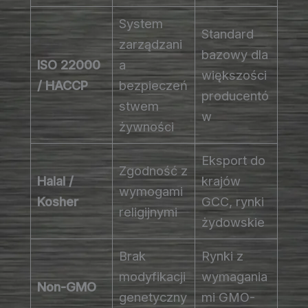
System
Standard
zarządzani
bazowy dla
ISO 22000
a
większości
/ HACCP
bezpieczeń
producentó
stwem
w
żywności
Eksport do
Zgodność z
Halal /
krajów
wymogami
Kosher
GCC, rynki
religijnymi
żydowskie
Brak
Rynki z
modyfikacji
wymagania
Non-GMO
genetyczny
mi GMO-