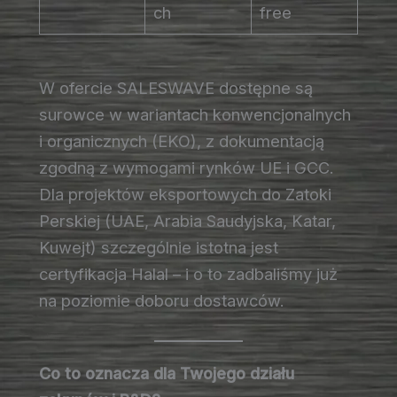
ch
free
W ofercie SALESWAVE dostępne są
surowce w wariantach konwencjonalnych
i organicznych (EKO), z dokumentacją
zgodną z wymogami rynków UE i GCC.
Dla projektów eksportowych do Zatoki
Perskiej (UAE, Arabia Saudyjska, Katar,
Kuwejt) szczególnie istotna jest
certyfikacja Halal – i o to zadbaliśmy już
na poziomie doboru dostawców.
Co to oznacza dla Twojego działu