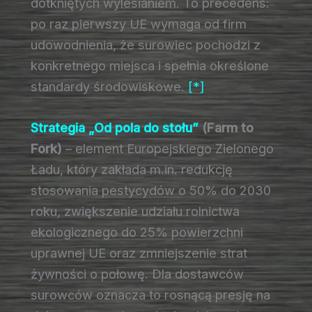
dotkniętych wylesianiem. To precedens:
po raz pierwszy UE wymaga od firm
udowodnienia, że surowiec pochodzi z
konkretnego miejsca i spełnia określone
standardy środowiskowe.
[*]
Strategia „Od pola do stołu”
(Farm to
Fork)
– element Europejskiego Zielonego
Ładu, który zakłada m.in. redukcję
stosowania pestycydów o 50% do 2030
roku, zwiększenie udziału rolnictwa
ekologicznego do 25% powierzchni
uprawnej UE oraz zmniejszenie strat
żywności o połowę. Dla dostawców
surowców oznacza to rosnącą presję na