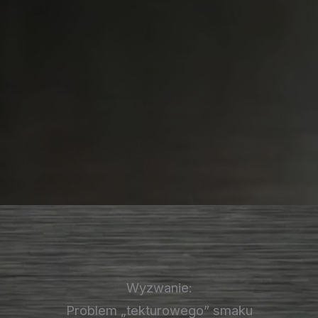
Wyzwanie:
Problem „tekturowego” smaku