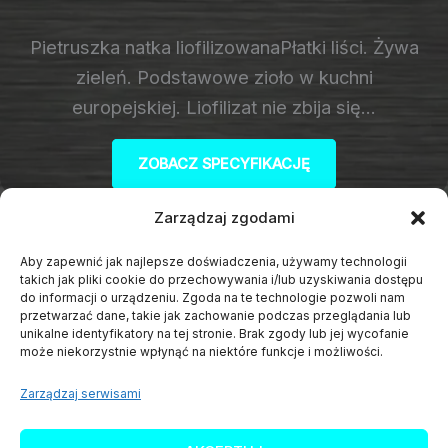
Pietruszka natka liofilizowanaPłatki liści. Żywa
zieleń. Podstawowe zioło w kuchni
europejskiej. Liofilizat nie zbija się…
ZOBACZ SPECYFIKACJĘ
Zarządzaj zgodami
Groszek zielony liofilizowany
Aby zapewnić jak najlepsze doświadczenia, używamy technologii
takich jak pliki cookie do przechowywania i/lub uzyskiwania dostępu
do informacji o urządzeniu. Zgoda na te technologie pozwoli nam
Groszek zielony liofilizowanyCałe ziarna,
przetwarzać dane, takie jak zachowanie podczas przeglądania lub
unikalne identyfikatory na tej stronie. Brak zgody lub jej wycofanie
idealnie okrągłe, niepomarszczone. Bardzo
może niekorzystnie wpłynąć na niektóre funkcje i możliwości.
słodki smak. Konsystencja chrupiąca na
Zarządzaj serwisami
zewnątrz, mączysta…