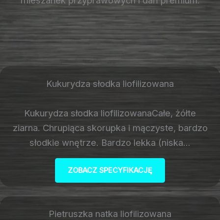
Kukurydza słodka liofilizowana
Kukurydza słodka liofilizowanaCałe, żółte
ziarna. Chrupiąca skorupka i mączyste, bardzo
słodkie wnętrze. Bardzo lekka (niska…
ZOBACZ SPECYFIKACJĘ
Pietruszka natka liofilizowana