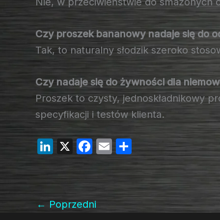
Nie, w przeciwieństwie do smażonych 
Czy proszek bananowy nadaje się do 
Tak, to naturalny słodzik szeroko sto
Czy nadaje się do żywności dla niemow
Proszek to czysty, jednoskładnikowy p
specyfikacji i testów klienta.
Li
X
F
E
S
n
a
m
h
k
c
ail
ar
e
e
e
←
Poprzedni
dI
b