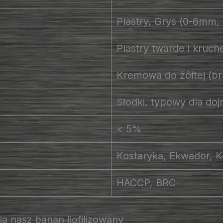
Plastry, Grys (0-6mm,
Plastry twarde i kruch
Kremowa do żółtej (b
Słodki, typowy dla do
< 5%
Kostaryka, Ekwador, 
HACCP, BRC
ą nasz banan liofilizowany