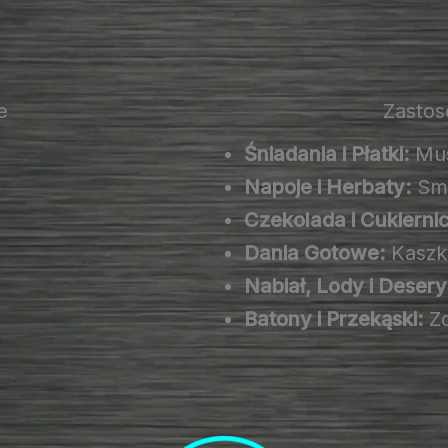
e
Zastos
Śniadania i Płatki:
Mus
Napoje i Herbaty:
Smo
Czekolada i Cukierni
Dania Gotowe:
Kaszki
Nabiał, Lody i Desery
Batony i Przekąski:
Zd