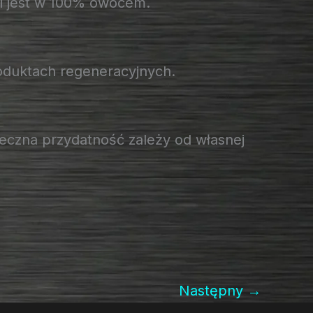
 i jest w 100% owocem.
roduktach regeneracyjnych.
teczna przydatność zależy od własnej
Następny
→