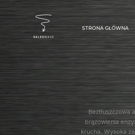
Przejdź
do
treści
STRONA GŁÓWNA
Beztłuszczowa 
brązowienia enzy
krucha. Wysoka zaw