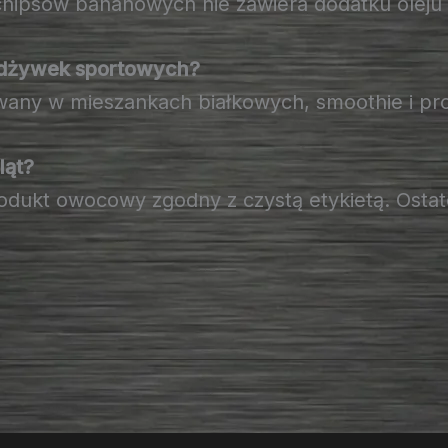
chipsów bananowych nie zawiera dodatku oleju
odżywek sportowych?
sowany w mieszankach białkowych, smoothie i p
ląt?
rodukt owocowy zgodny z czystą etykietą. Osta