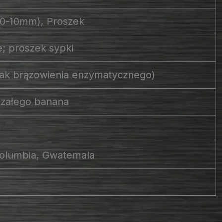
 0-10mm), Proszek
e; proszek sypki
rak brązowienia enzymatycznego)
jrzałego banana
Kolumbia, Gwatemala