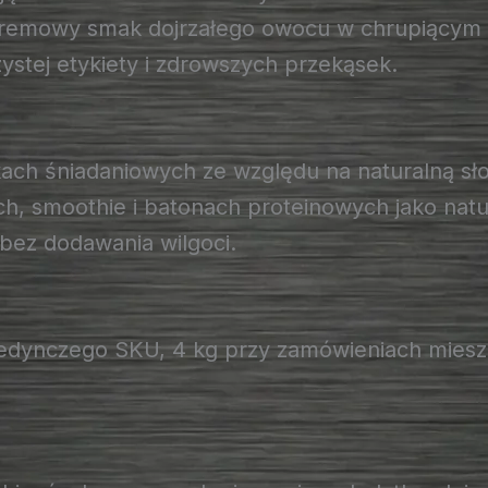
 kremowy smak dojrzałego owocu w chrupiącym 
zystej etykiety i zdrowszych przekąsek.
nkach śniadaniowych ze względu na naturalną s
, smoothie i batonach proteinowych jako natur
ez dodawania wilgoci.
ojedynczego SKU, 4 kg przy zamówieniach mies