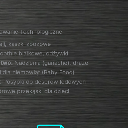
owanie Technologiczne
li, kaszki zbożowe
othie białkowe, odżywki
ctwo:
Nadzienia (ganache), draże
 dla niemowląt (Baby Food)
:
Posypki do deserów lodowych
rowe przekąski dla dzieci