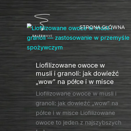
Przejdź
do
treści
STRONA GŁÓWNA
Liofilizowane owoce w
musli i granoli: jak dowieźć
„wow” na półce i w misce
Liofilizowane owoce w musli i
granoli: jak dowieźć „wow” na
półce i w misce Liofilizowane
owoce to jeden z najszybszych