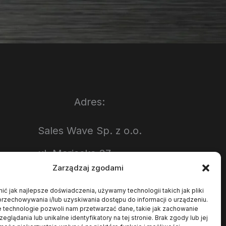
Adres:
Sales Wave Sp. z o.o.
ul. Mariacka 37
Zarządzaj zgodami
40-014 Katowice
ć jak najlepsze doświadczenia, używamy technologii takich jak pliki
Polska
rzechowywania i/lub uzyskiwania dostępu do informacji o urządzeniu.
e technologie pozwoli nam przetwarzać dane, takie jak zachowanie
eglądania lub unikalne identyfikatory na tej stronie. Brak zgody lub jej
NIP: PL6252472902