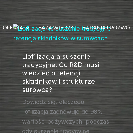
OFERTA
BAZA WIEDZY
BADANIA I ROZWÓJ
Liofilizacja a suszenie
tradycyjne: Co R&D musi
wiedzieć o retencji
składników i strukturze
surowca?
Dowiedz się, dlaczego
liofilizacja zachowuje do 98%
wartości odżywczych, podczas
gdy suszenie tradycyjne