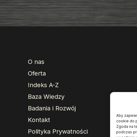
tradycyjne:
o
e
k
Co
R&D
musi
wiedzieć
o
retencji
O nas
składników
Oferta
i
Indeks A-Z
strukturze
Baza Wiedzy
surowca?
Badania i Rozwój
Aby zapewni
Kontakt
cookie do p
Zgoda na t
Polityka Prywatności
podczas prz