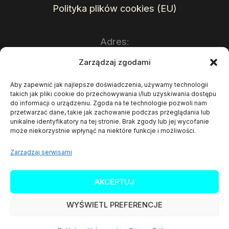
Polityka plików cookies (EU)
Adres:
Zarządzaj zgodami
Sales Wave Sp. z o.o.
Aby zapewnić jak najlepsze doświadczenia, używamy technologii
ul. Mariacka 37
takich jak pliki cookie do przechowywania i/lub uzyskiwania dostępu
do informacji o urządzeniu. Zgoda na te technologie pozwoli nam
40-014 Katowice
przetwarzać dane, takie jak zachowanie podczas przeglądania lub
unikalne identyfikatory na tej stronie. Brak zgody lub jej wycofanie
Polska
może niekorzystnie wpłynąć na niektóre funkcje i możliwości.
NIP: PL6252472902
Zarządzaj serwisami
AKCEPTUJ
WYŚWIETL PREFERENCJE
Copyright © 2026 SALESWAVE