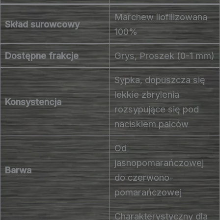
Marchew liofilizowana
Skład surowcowy
100%
Dostępne frakcje
Grys, Proszek (0-1 mm)
Sypka, dopuszcza się
lekkie zbrylenia
Konsystencja
rozsypujące się pod
naciskiem palców
Od
jasnopomarańczowej
Barwa
do czerwono-
pomarańczowej
Charakterystyczny dla