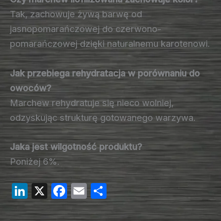
Tak, zachowuje żywą barwę od
jasnopomarańczowej do czerwono-
pomarańczowej dzięki naturalnemu karotenowi.
Jak przebiega rehydratacja w porównaniu do
owoców?
Marchew rehydratuje się nieco wolniej,
odzyskując strukturę gotowanego warzywa.
Jaka jest wilgotność produktu?
Poniżej 6%.
Li
X
F
E
S
n
a
m
h