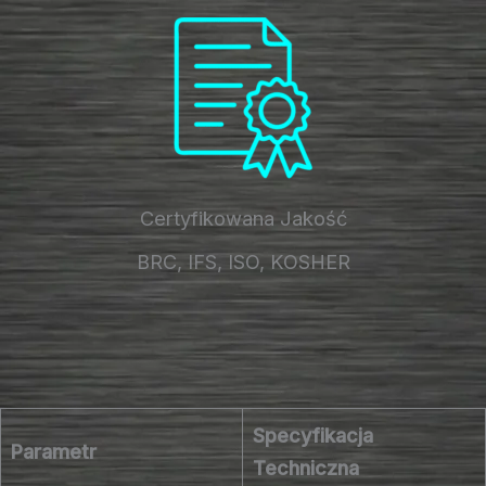
Certyfikowana Jakość
BRC, IFS, ISO, KOSHER
Specyfikacja
Parametr
Techniczna