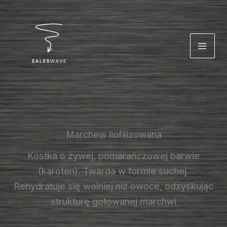
Przejdź
do
treści
Marchew liofilizowana
Kostka o żywej, pomarańczowej barwie
(karoten). Twarda w formie suchej.
Rehydratuje się wolniej niż owoce, odzyskując
strukturę gotowanej marchwi