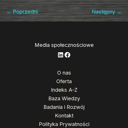
k
c
ail
ar
e
e
e
←
Poprzedni
Następny
→
dI
b
n
o
o
k
Media społecznościowe
LinkedIn
Facebook
O nas
Oferta
Indeks A-Z
Baza Wiedzy
Badania i Rozwój
Kontakt
Polityka Prywatności