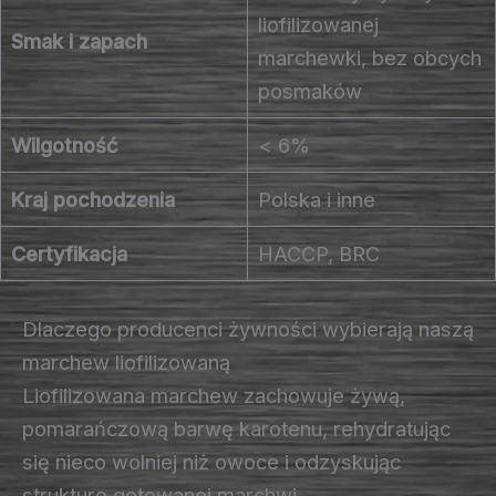
liofilizowanej
Smak i zapach
marchewki, bez obcych
posmaków
Wilgotność
< 6%
Kraj pochodzenia
Polska i inne
Certyfikacja
HACCP, BRC
Dlaczego producenci żywności wybierają naszą
marchew liofilizowaną
Liofilizowana marchew zachowuje żywą,
pomarańczową barwę karotenu, rehydratując
się nieco wolniej niż owoce i odzyskując
strukturę gotowanej marchwi.